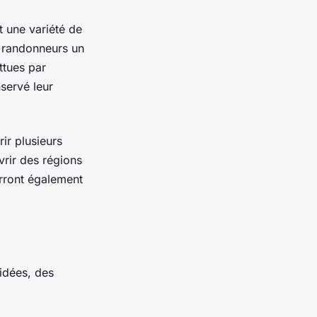
t une variété de
ux randonneurs un
ttues par
servé leur
ir plusieurs
vrir des régions
urront également
uidées, des