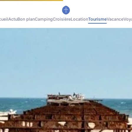
ueil
Actu
Bon plan
Camping
Croisière
Location
Tourisme
Vacance
Voy