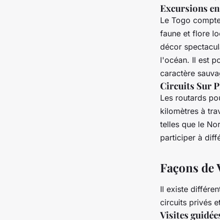
Excursions en 
Le Togo compte 
faune et flore l
décor spectacula
l'océan. Il est 
caractère sauva
Circuits Sur P
Les routards pou
kilomètres à tra
telles que le N
participer à diff
Façons de V
Il existe différ
circuits privés 
Visites guidée