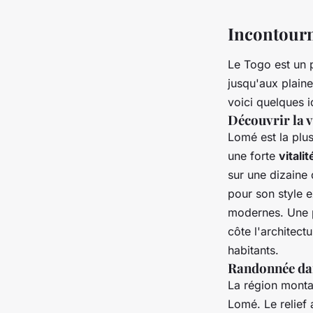
nicole
•
6 avril 2023
•
3 min de lecture
Incontourn
Le Togo est un 
jusqu'aux plaine
voici quelques i
Découvrir la v
Lomé est la plus
une forte
vitalit
sur une dizaine 
pour son style e
modernes. Une p
côte l'architect
habitants.
Randonnée dan
La région monta
Lomé. Le relief