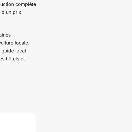
duction complète
 d'un prix
aines
ulture locale.
n guide local
es hôtels et