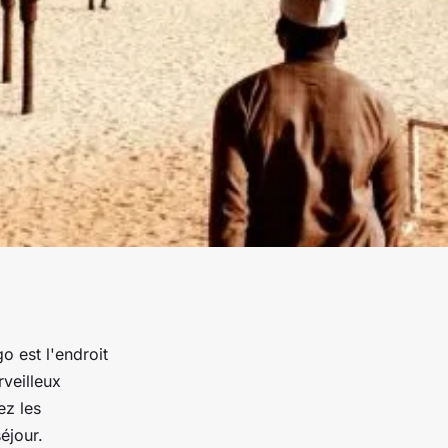
o est l'endroit
rveilleux
ez les
séjour.