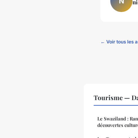
N
ni
← Voir tous les 
Tourisme — Da
Le Swaziland : Ran
découvertes cultur