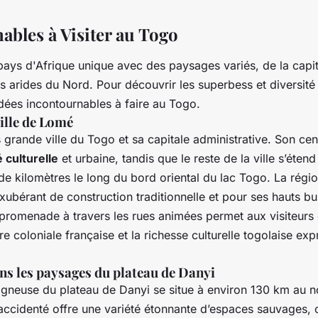
ables à Visiter au Togo
pays d'Afrique unique avec des paysages variés, de la capi
s arides du Nord. Pour découvrir les superbess et diversité
dées incontournables à faire au Togo.
ille de Lomé
 grande ville du Togo et sa capitale administrative. Son cent
é culturelle
et urbaine, tandis que le reste de la ville s’éten
de kilomètres le long du bord oriental du lac Togo. La régi
xubérant de construction traditionnelle et pour ses hauts bu
romenade à travers les rues animées permet aux visiteurs 
ure coloniale française et la richesse culturelle togolaise ex
s les paysages du plateau de Danyi
gneuse du plateau de Danyi se situe à environ 130 km au n
 accidenté offre une variété étonnante d’espaces sauvages