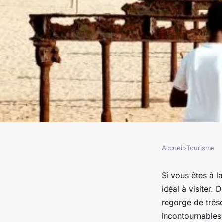
Accueil
›
Tourisme
TOURISME
Le Togo : Incontourn
Si vous êtes à l
idéal à visiter.
façons de visiter
regorge de trés
incontournables,