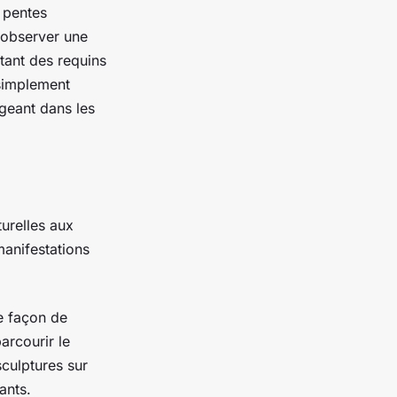
s pentes
t observer une
itant des requins
 simplement
rgeant dans les
turelles aux
manifestations
te façon de
arcourir le
sculptures sur
ants.