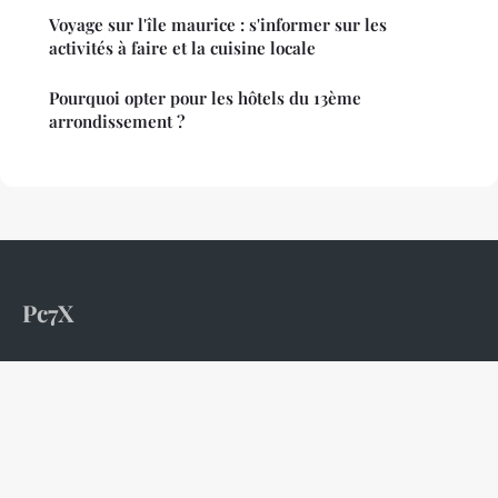
Voyage sur l'île maurice : s'informer sur les
activités à faire et la cuisine locale
Pourquoi opter pour les hôtels du 13ème
arrondissement ?
Pc7X
« Partir, c'est l'unique manière d'apprendre »
Accueil
Mentions légales
Contact
© 2026 Pc7X. Tous droits réservés.