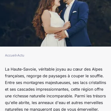
Accueil
›
Actu
ACTU
Anneaux d'eau et merveilles
La Haute-Savoie, véritable joyau au cœur des Alpes
françaises, regorge de paysages à couper le souffle.
naturelles : Explorez la
Entre ses montagnes majestueuses, ses lacs cristallins
richesse des paysages de la
et ses cascades impressionnantes, cette région offre
Haute-Savoie
une richesse naturelle incomparable. Parmi les trésors
qu'elle abrite, les anneaux d'eau et autres merveilles
nicole
•
31 août 2023
•
2 min de lecture
naturelles ne manqueront pas de vous émerveiller.