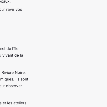
ocaux.
pour ravir vos
rel de l'île
 vivant de la
 Rivière Noire,
émiques. Ils sont
eut observer
et les ateliers