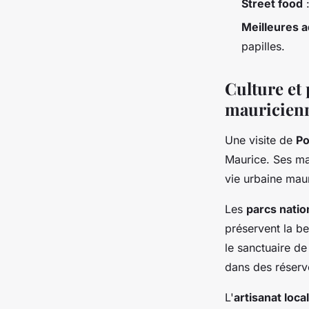
Street food
:
Meilleures 
papilles.
Culture et 
mauricien
Une visite de
Po
Maurice. Ses mar
vie urbaine mau
Les
parcs nati
préservent la be
le sanctuaire d
dans des réserv
L'
artisanat local