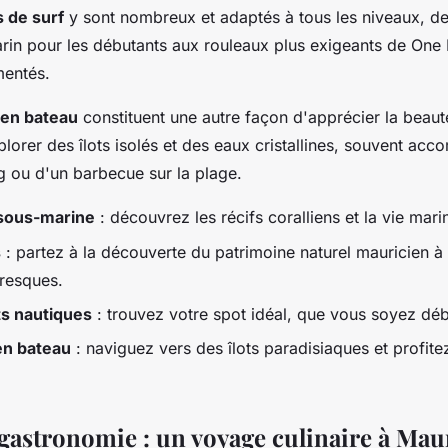
 de surf
y sont nombreux et adaptés à tous les niveaux, d
in pour les débutants aux rouleaux plus exigeants de One 
mentés.
 en bateau
constituent une autre façon d'apprécier la beauté 
lorer des îlots isolés et des eaux cristallines, souvent a
g ou d'un barbecue sur la plage.
 sous-marine
: découvrez les récifs coralliens et la vie mari
s
: partez à la découverte du patrimoine naturel mauricien à
oresques.
ts nautiques
: trouvez votre spot idéal, que vous soyez déb
en bateau
: naviguez vers des îlots paradisiaques et profitez
 gastronomie : un voyage culinaire à Mau