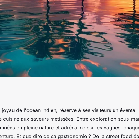
rice : s'informer
n joyau de l'océan Indien, réserve à ses visiteurs un éventail 
e cuisine aux saveurs métissées. Entre exploration sous-mar
ire et la cuisine
onnées en pleine nature et adrénaline sur les vagues, chaqu
nture. Et que dire de sa gastronomie ? De la street food ép