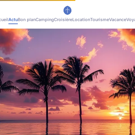
ueil
Actu
Bon plan
Camping
Croisière
Location
Tourisme
Vacance
Voy