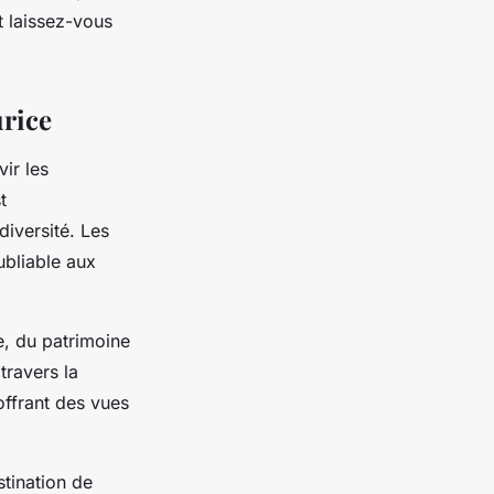
t laissez-vous
urice
ir les
t
diversité. Les
ubliable aux
e, du patrimoine
travers la
ffrant des vues
stination de