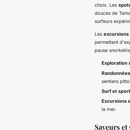
choix. Les
spots
douces de Tamar
surfeurs expéri
Les
excursions
permettant d'exp
pause snorkelin
Exploration
Randonnée
sentiers pitt
Surf et spor
Excursions 
la mer.
Saveurs et