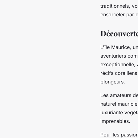
locale
traditionnels, v
ensorceler par c
nicole
•
2 mai 2024
•
3 min de lecture
Découverte 
L'île Maurice, u
aventuriers com
exceptionnelle,
récifs corallien
plongeurs.
Les amateurs d
naturel maurici
luxuriante végé
imprenables.
Pour les passi