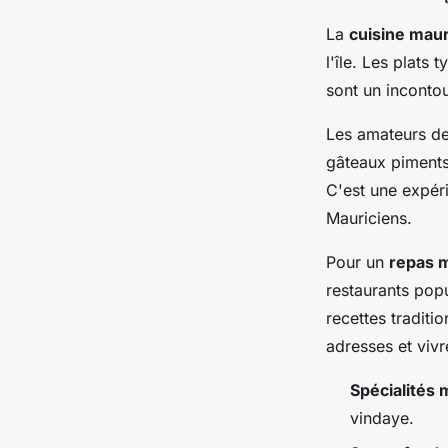
La
cuisine mau
l'île. Les plats 
sont un incontou
Les amateurs d
gâteaux piments 
C'est une expér
Mauriciens.
Pour un
repas 
restaurants popu
recettes traditi
adresses et viv
Spécialités 
vindaye.