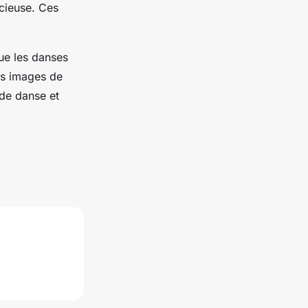
écieuse. Ces
que les danses
des images de
 de danse et