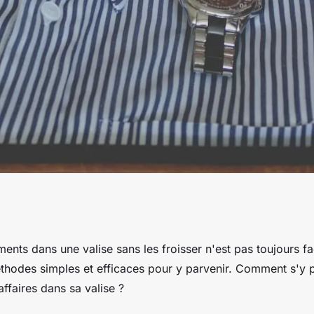
uces à mettre en
ents dans une valise sans les froisser n'est pas toujours faci
thodes simples et efficaces pour y parvenir. Comment s'y 
valise sans froisser
affaires dans sa valise ?