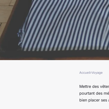
Accueil
›
Voyage
VOYAGE
Quelles sont les ast
Mettre des vêtem
pourtant des mé
œuvre pour faire sa 
bien placer ses 