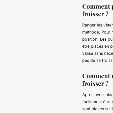
ses vêtements ?
Comment pl
froisser ?
nicole
•
4 février 2023
•
2 min de lecture
Ranger les vête
méthode. Pour ré
position. Les pu
être placés en 
valise sans néce
pas de se froiss
Comment met
froisser ?
Après avoir plac
facilement être 
sont placés sur