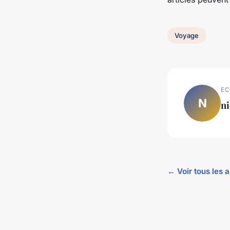
Voyage
EC
N
ni
← Voir tous les 