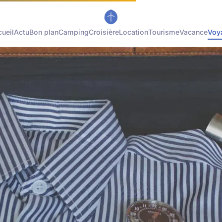
ueil
Actu
Bon plan
Camping
Croisière
Location
Tourisme
Vacance
Voy