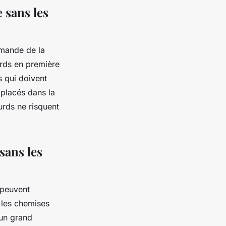
 sans les
emande de la
ourds en première
s qui doivent
 placés dans la
urds ne risquent
sans les
 peuvent
t les chemises
 un grand