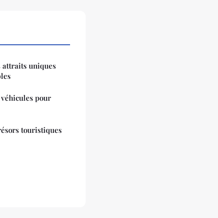
 attraits uniques
bles
 véhicules pour
résors touristiques