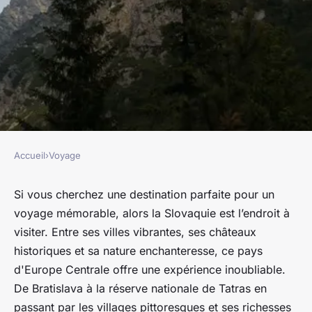
Accueil
›
Voyage
VOYAGE
Explorer la Slovaquie :
Si vous cherchez une destination parfaite pour un
voyage mémorable, alors la Slovaquie est l’endroit à
Découvrir ses villes, châteaux
visiter. Entre ses villes vibrantes, ses châteaux
et paysages uniques
historiques et sa nature enchanteresse, ce pays
d'Europe Centrale offre une expérience inoubliable.
nicole
•
6 avril 2023
•
5 min de lecture
De Bratislava à la réserve nationale de Tatras en
passant par les villages pittoresques et ses richesses