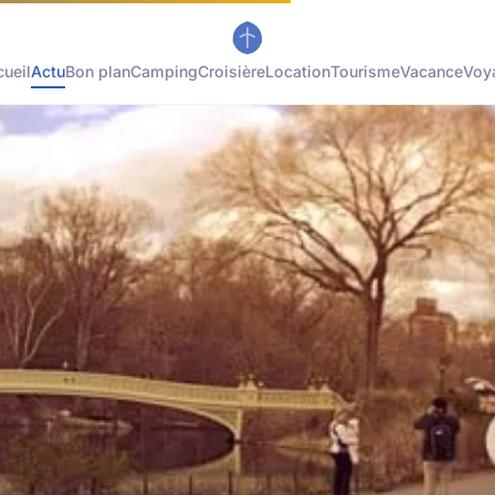
ueil
Actu
Bon plan
Camping
Croisière
Location
Tourisme
Vacance
Voy