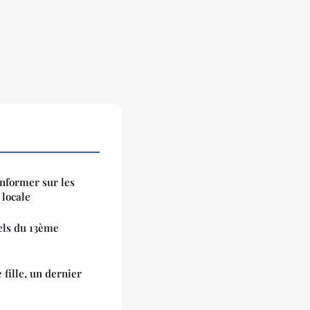
informer sur les
 locale
els du 13ème
fille, un dernier