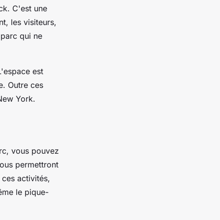
ck. C'est une
, les visiteurs,
 parc qui ne
L'espace est
e. Outre ces
à New York.
parc, vous pouvez
ous permettront
ces activités,
même le pique-