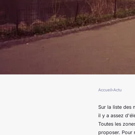
Accueil
›
Actu
ACTU
Pourquoi visiter Ce
Sur la liste des
il y a assez d'él
York ?
Toutes les zones
proposer. Pour r