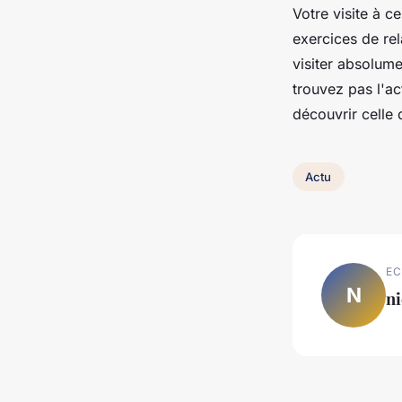
Votre visite à c
exercices de rel
visiter absolum
trouvez pas l'ac
découvrir celle
Actu
EC
N
ni