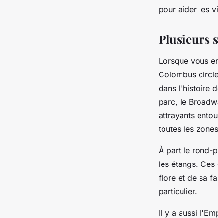
pour aider les v
nicole
•
24 mars 2023
•
2 min de lecture
Plusieurs s
Lorsque vous en
Colombus circle
dans l'histoire 
parc, le Broadw
attrayants entou
toutes les zone
À part le rond-p
les étangs. Ces 
flore et de sa 
particulier.
Il y a aussi l'E