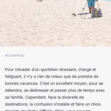
Accueil
›
Actu
ACTU
Quels sont les avantages de
Pour s’évader d’un quotidien stressant, chargé et
fatiguant, il n’y a rien de mieux que de prendre de
lire un blog voyage ?
bonnes vacances. C’est un excellent moyen, pour se
détendre, se déstresser et passer plus de temps avec
nicole
•
17 janvier 2024
•
3 min de lecture
sa famille. Cependant, face la diversité de
destinations, la confusion s’installe et faire un choix