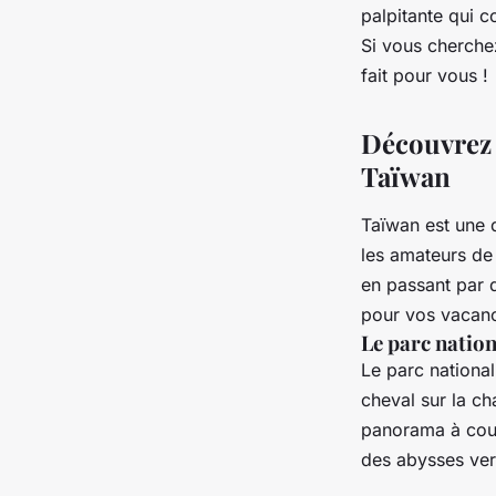
l'île
palpitante qui c
Si vous cherchez
fait pour vous 
nicole
•
6 avril 2023
•
5 min de lecture
Découvrez l
Taïwan
Taïwan est une d
les amateurs de
en passant par d
pour vos vaca
Le parc natio
Le parc national
cheval sur la ch
panorama à coup
des abysses ver