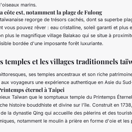
d'oiseaux marins.
la côte est, notamment la plage de Fulong
 taïwanaise regorge de trésors cachés, dont sa superbe pla
nt vous pouvez rêver : eau cristalline, soleil garanti et plus
plus le magnifique village Balakao qui se situe à proximité
ible bordée d'une imposante forêt luxuriante.
s temples et les villages traditionnels ta
ittoresques, ses temples ancestraux et son riche patrimoine
 aux voyageurs une expérience authentique en Asie du Su
Printemps éternel à Taipei
 mieux Taïwan que le somptueux temple du Printemps Éternel
he histoire bouddhiste et divine sur l'île. Construit en 1738,
 de la dynastie Qing qui accueille des pèlerins et des touris
niques, notamment le moulin à prière en forme d'oie et les p