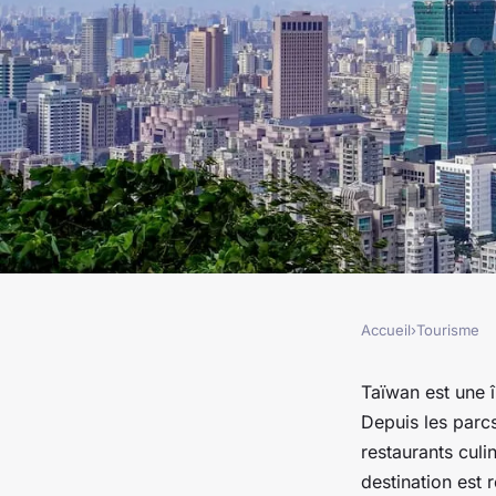
Accueil
›
Tourisme
TOURISME
Taïwan: Découvrir l
Taïwan est une î
Depuis les parc
naturels, historiques
restaurants culi
destination est 