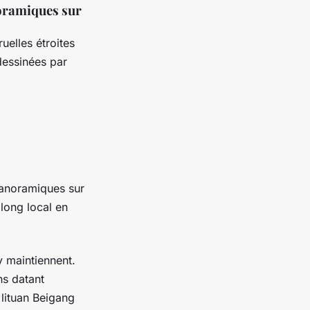
noramiques sur
uelles étroites
dessinées par
panoramiques sur
long local en
y maintiennent.
ns datant
 lituan Beigang