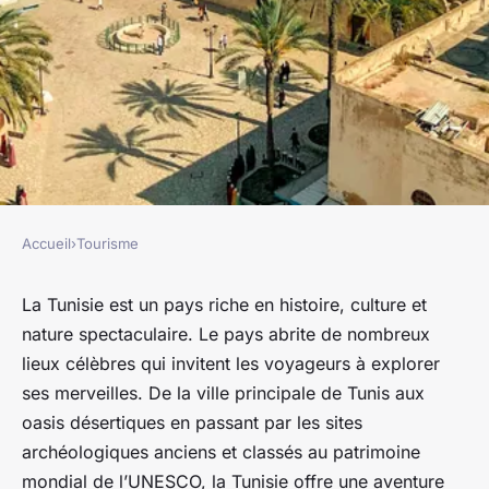
Accueil
›
Tourisme
TOURISME
Explorer la Tunisie: Une
La Tunisie est un pays riche en histoire, culture et
nature spectaculaire. Le pays abrite de nombreux
aventure unique à travers ses
lieux célèbres qui invitent les voyageurs à explorer
lieux historiques, sa culture et
ses merveilles. De la ville principale de Tunis aux
ses oasis
oasis désertiques en passant par les sites
archéologiques anciens et classés au patrimoine
nicole
•
6 avril 2023
•
2 min de lecture
mondial de l’UNESCO, la Tunisie offre une aventure