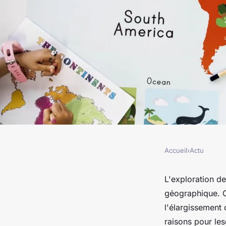
Accueil
›
Actu
ACTU
Pourquoi découvrir l
L'exploration de
géographique. C'
capitales du monde e
l'élargissement 
raisons pour les