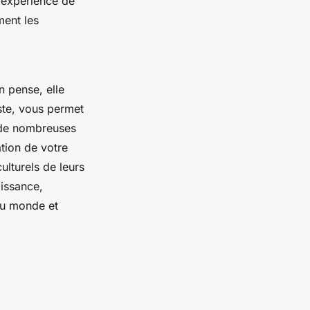
'expérience de
ment les
n pense, elle
ste, vous permet
 de nombreuses
ation de votre
ulturels de leurs
aissance,
du monde et