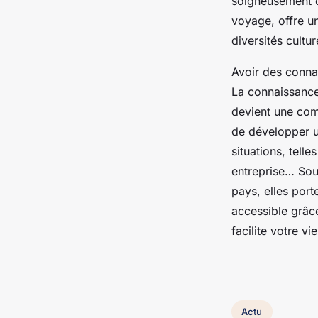
soigneusement o
voyage, offre u
diversités cultu
Avoir des conna
La connaissance 
devient une com
de développer u
situations, tell
entreprise… Souv
pays, elles port
accessible grâc
facilite votre v
Actu