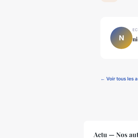
EC
N
ni
← Voir tous les a
Actu — Nos aut