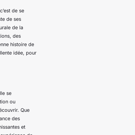
c’est de se
ste de ses
urale de la
tions, des
nne histoire de
llente idée, pour
lle se
tion ou
découvrir. Que
sance des
hissantes et