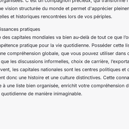
rganisées. C'est un compagnon précieux, qui transforme l
ne vision structurée du monde et permet d'apprécier pleine
relles et historiques rencontrées lors de vos périples.
issances pratiques
des capitales mondiales va bien au-delà de tout ce que l’o
pétence pratique pour la vie quotidienne. Posséder cette li
ne compréhension globale, que vous pouvez utiliser dans
es que les discussions informelles, choix de carrière, l’export
ent, les capitales nationales sont les centres politiques et c
ent donc une histoire et une culture distinctives. Cette conn
e à une liste bien organisée, enrichit votre compréhension 
ie quotidienne de manière inimaginable.