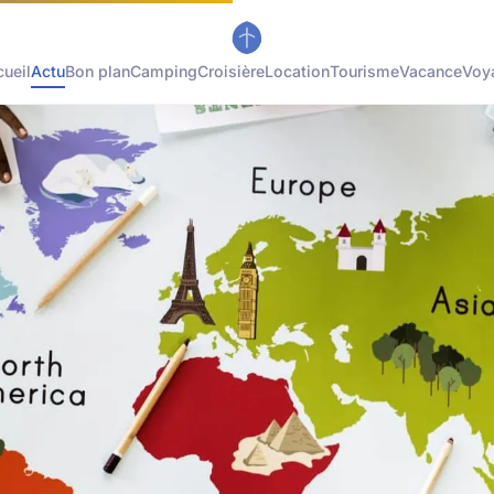
ueil
Actu
Bon plan
Camping
Croisière
Location
Tourisme
Vacance
Voy