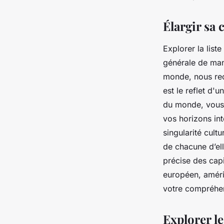
nicole
•
22 novembre 2023
•
3 min de lecture
Élargir sa 
Explorer la list
générale de mani
monde, nous r
est le reflet d'
du monde, vous 
vos horizons int
singularité cult
de chacune d’el
précise des capi
européen, améric
votre compréhen
Explorer le