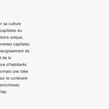
r sa culture
 capitales du
toire unique,
érentes capitales
élargissement de
t de la
bre d’habitants
ormais une idée
sur le continent
enrichissez
iée.